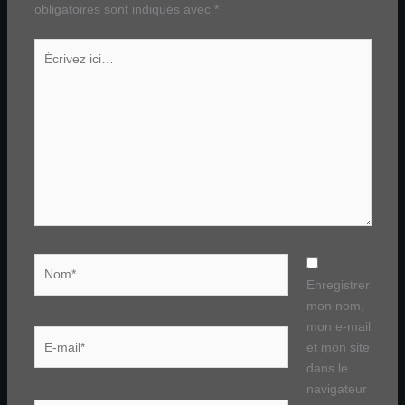
obligatoires sont indiqués avec
*
Écrivez
ici…
Nom*
Enregistrer
mon nom,
mon e-mail
E-
et mon site
mail*
dans le
navigateur