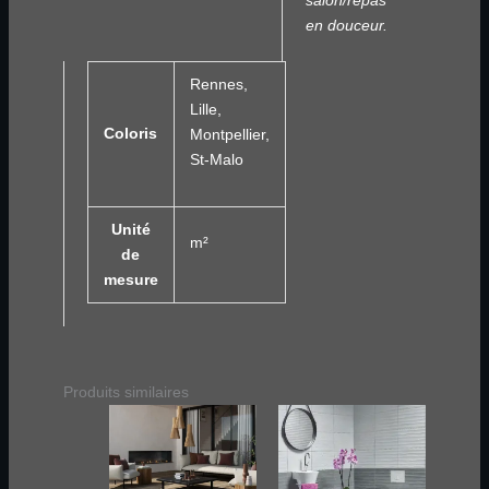
salon/repas
en douceur.
Rennes,
Lille,
Coloris
Montpellier,
St-Malo
Unité
m²
de
mesure
Produits similaires
Ce
Ce
produit
produit
a
a