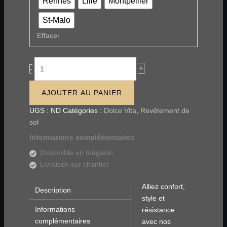
Rennes
Lille
Montpellier
St-Malo
Effacer
+
-
AJOUTER AU PANIER
UGS :
ND
Catégories :
Dolce Vita
,
Revêtement de
sol
Informations complémentaires
Disponible en magasin
Livraison sur chantier
Alliez confort,
Description
style et
Informations
résistance
complémentaires
avec nos