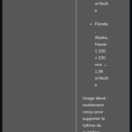
m²/boît
e
Floride
,
Alaska,
Hawai :
1 220
× 230
mm →
1,96
m²/boît
e
Usage élevé :
revêtement
conçu pour
supporter le
rythme du