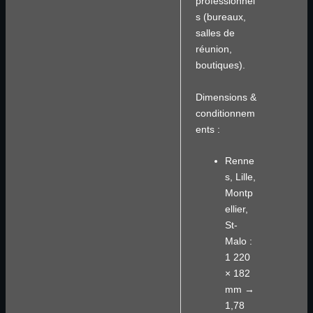
professionnel
s (bureaux,
salles de
réunion,
boutiques).
Dimensions &
conditionnem
ents :
Renne
s, Lille,
Montp
ellier,
St-
Malo :
1 220
× 182
mm →
1,78