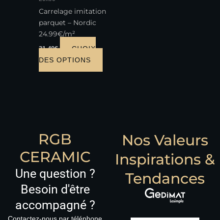
être
Carrelage imitation
choisies
parquet – Nordic
sur
24.99€/m²
la
page
CHOIX
31.49
€
du
DES OPTIONS
produit
RGB
Nos Valeurs
CERAMIC
Inspirations &
Une question ?
Tendances
Besoin d'être
accompagné ?
Contactez-nous par téléphone